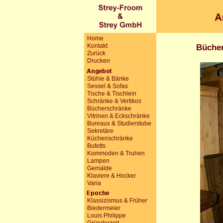
Home
Kontakt
Bücher
Zurück
Drucken
Stühle & Bänke
Sessel & Sofas
Tische & Tischlein
Schränke & Vertikos
Bücherschränke
Vitrinen & Eckschränke
Bureaux & Studierstube
Sekretäre
Küchenschränke
Bufetts
Kommoden & Truhen
Lampen
Gemälde
Klaviere & Hocker
Varia
Klassizismus & Früher
Biedermeier
Louis Philippe