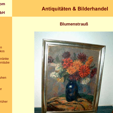
Blumenstrauß
in
ikos
chränke
erstube
e
uhen
er
Früher