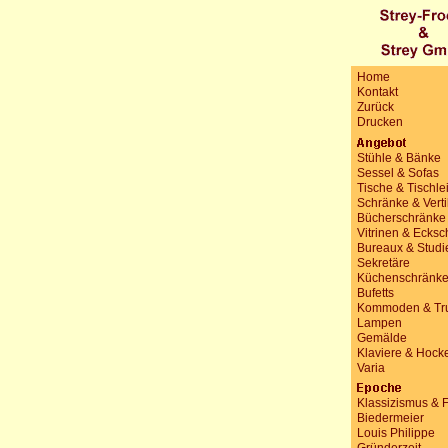
Home
Kontakt
Zurück
Drucken
Stühle & Bänke
Sessel & Sofas
Tische & Tischle
Schränke & Vert
Bücherschränke
Vitrinen & Ecks
Bureaux & Studi
Sekretäre
Küchenschränk
Bufetts
Kommoden & Tr
Lampen
Gemälde
Klaviere & Hock
Varia
Klassizismus & 
Biedermeier
Louis Philippe