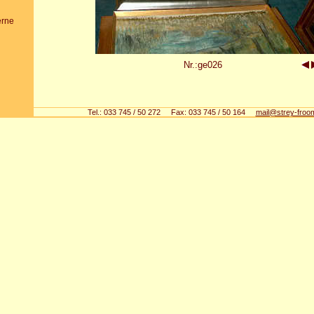
erne
Nr.:ge026
Tel.: 033 745 / 50 272 Fax: 033 745 / 50 164
mail@strey-froo