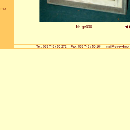
erne
Nr.:ge030
Tel.: 033 745 / 50 272 Fax: 033 745 / 50 164
mail@strey-froo