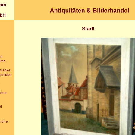
Stadt
in
ikos
chränke
erstube
e
uhen
er
Früher