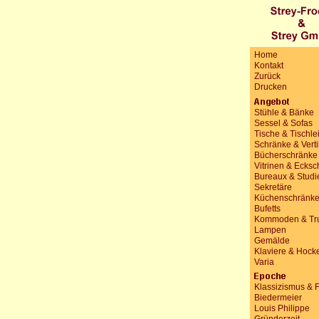
Home
Kontakt
Zurück
Drucken
Stühle & Bänke
Sessel & Sofas
Tische & Tischle
Schränke & Vert
Bücherschränke
Vitrinen & Ecks
Bureaux & Studi
Sekretäre
Küchenschränk
Bufetts
Kommoden & Tr
Lampen
Gemälde
Klaviere & Hock
Varia
Klassizismus & 
Biedermeier
Louis Philippe