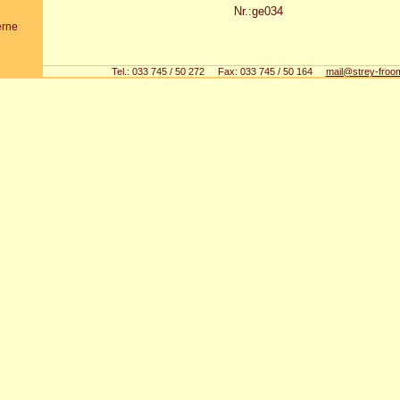
Nr.:ge034
erne
Tel.: 033 745 / 50 272 Fax: 033 745 / 50 164
mail@strey-froo