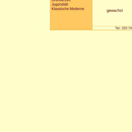
Gründerzeit
Jugendstil
Klassische Moderne
gewachst
Tel.: 033 