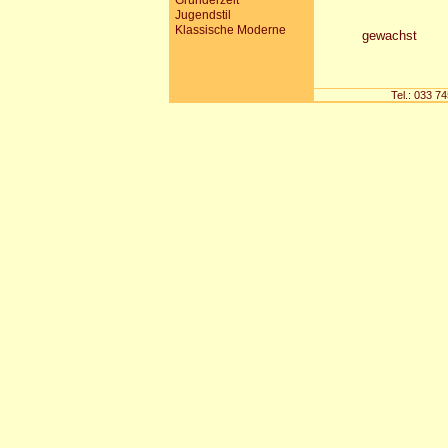
Gründerzeit
Jugendstil
Klassische Moderne
gewachst
Tel.: 033 