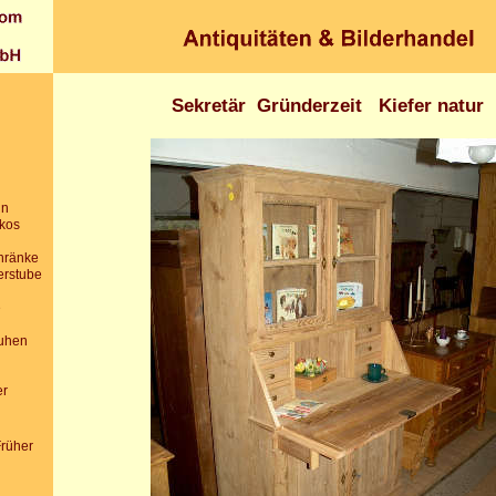
Sekretär Gründerzeit Kiefer natur
in
ikos
chränke
erstube
e
uhen
er
Früher