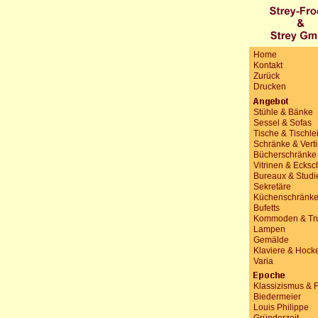
Home
Kontakt
Zurück
Drucken
Stühle & Bänke
Sessel & Sofas
Tische & Tischle
Schränke & Vert
Bücherschränke
Vitrinen & Ecks
Bureaux & Studi
Sekretäre
Küchenschränk
Bufetts
Kommoden & Tr
Lampen
Gemälde
Klaviere & Hock
Varia
Klassizismus & 
Biedermeier
Louis Philippe