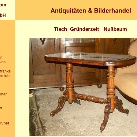
Tisch Gründerzeit Nußbaum
in
ikos
chränke
erstube
e
uhen
er
Früher