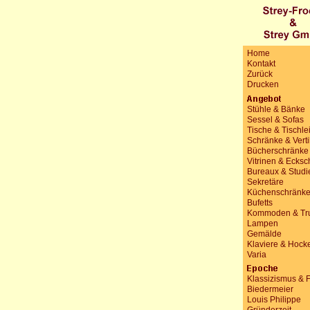
Home
Kontakt
Zurück
Drucken
Stühle & Bänke
Sessel & Sofas
Tische & Tischle
Schränke & Vert
Bücherschränke
Vitrinen & Ecks
Bureaux & Studi
Sekretäre
Küchenschränk
Bufetts
Kommoden & Tr
Lampen
Gemälde
Klaviere & Hock
Varia
Klassizismus & 
Biedermeier
Louis Philippe