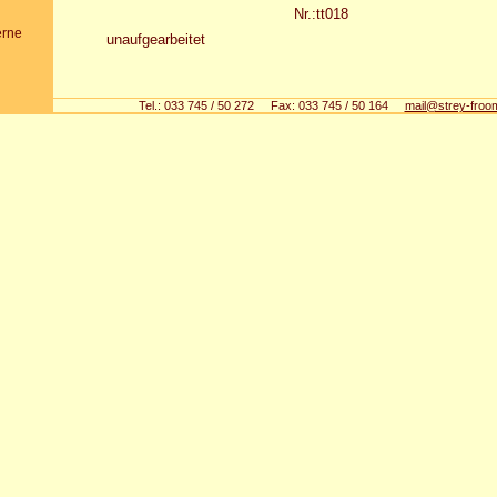
Nr.:tt018
erne
unaufgearbeitet
Tel.: 033 745 / 50 272 Fax: 033 745 / 50 164
mail@strey-froo