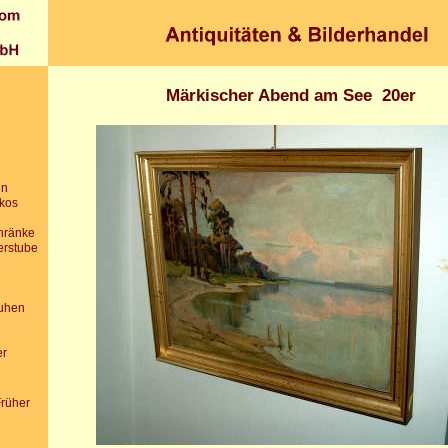
Märkischer Abend am See 20er
in
ikos
chränke
erstube
e
uhen
er
Früher