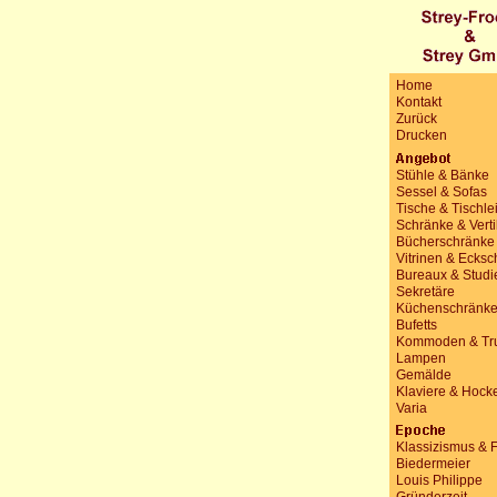
Home
Kontakt
Zurück
Drucken
Stühle & Bänke
Sessel & Sofas
Tische & Tischle
Schränke & Vert
Bücherschränke
Vitrinen & Ecks
Bureaux & Studi
Sekretäre
Küchenschränk
Bufetts
Kommoden & Tr
Lampen
Gemälde
Klaviere & Hock
Varia
Klassizismus & 
Biedermeier
Louis Philippe