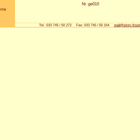
Nr.:ge010
erne
Tel.: 033 745 / 50 272 Fax: 033 745 / 50 164
mail@strey-froo