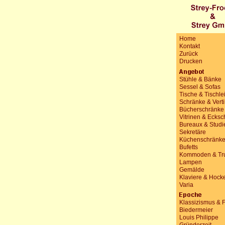
Home
Kontakt
Zurück
Drucken
Stühle & Bänke
Sessel & Sofas
Tische & Tischle
Schränke & Vert
Bücherschränke
Vitrinen & Ecks
Bureaux & Studi
Sekretäre
Küchenschränk
Bufetts
Kommoden & Tr
Lampen
Gemälde
Klaviere & Hock
Varia
Klassizismus & 
Biedermeier
Louis Philippe