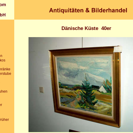
Dänische Küste 40er
in
ikos
chränke
erstube
e
uhen
er
Früher