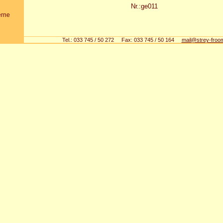
Nr.:ge011
erne
Tel.: 033 745 / 50 272 Fax: 033 745 / 50 164
mail@strey-froo